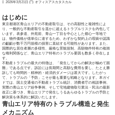
オフィスアスカタスカル
2026年3月21日
はじめに
東京都港区青山エリアの不動産取引は、その高額性と複雑性によ
り、一般的な不動産取引を遥かに超えるトラブルリスクを内包して
います。表参道、外苑前、青山一丁目を中心とした都心一等地で
は、物件価格が億単位に達するため、わずかな契約上の瑕疵や認識
の齟齬が数千万円規模の損害に直結する可能性があります。また、
国際的な居住者層の多様性、厳格な景観規制、高額物件特有の複雑
な権利関係など、青山エリア特有のトラブル要因も数多く存在しま
す。
不動産トラブルの最大の特徴は、「発生してからの解決が極めて困
難」である点です。訴訟には長期間と高額な費用を要し、たとえ勝
訴しても時間的・精神的・経済的ダメージは甚大です。したがっ
て、トラブルの「予防」こそが最も重要な戦略となります。本ガイ
ドでは、国土交通省の不動産トラブル統計、消費者庁の相談事例、
実際の青山エリア紛争事例、そして宅地建物取引業法・民法の最新
改正に基づき、青山エリアで発生しうるあらゆるトラブルの予防と
解決策を体系的に解説いたします。
青山エリア特有のトラブル構造と発生
メカニズム