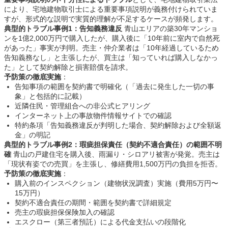
により、宅地建物取引士による重要事項説明が義務付けられていま
すが、形式的な説明で実質的理解が不足するケースが頻発します。
典型的トラブル事例1：告知義務違反
青山エリアの築30年マンショ
ンを1億2,000万円で購入したが、購入後に「10年前に室内で自然死
があった」事実が判明。売主・仲介業者は「10年経過しているため
告知義務なし」と主張したが、買主は「知っていれば購入しなかっ
た」として契約解除と損害賠償を請求。
予防策の徹底実施
：
告知事項の範囲を契約書で明確化（「過去に発生した一切の事
象」と包括的に記載）
近隣住民・管理組合への非公式ヒアリング
インターネット上の事故物件情報サイトでの確認
特約条項「告知義務違反が判明した場合、契約解除および全額返
金」の明記
典型的トラブル事例2：瑕疵担保責任（契約不適合責任）の範囲不明
確
青山の戸建住宅を購入後、雨漏り・シロアリ被害が発覚。売主は
「現状有姿での売買」を主張し、修繕費用1,500万円の負担を拒否。
予防策の徹底実施
：
購入前のインスペクション（建物状況調査）実施（費用5万円〜
15万円）
契約不適合責任の期間・範囲を契約書で詳細規定
売主の瑕疵担保保険加入の確認
エスクロー（第三者預託）による代金支払いの段階化