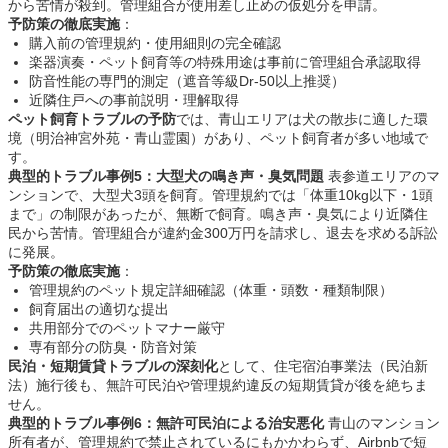
から苦情が殺到。管理組合が使用差し止めの仮処分を申請。
予防策の徹底実施
：
購入前の管理規約・使用細則の完全確認
楽器演奏・ペット飼育等の特殊用途は事前に管理組合承認取得
防音性能の専門的測定（遮音等級Dr-50以上推奨）
近隣住戸への事前説明・理解取得
ペット飼育トラブルの予防
では、青山エリアは犬の散歩に適した環
境（明治神宮外苑・青山霊園）があり、ペット飼育者が多い地域で
す。
典型的トラブル事例5：大型犬の鳴き声・臭気問題
表参道エリアのマ
ンションで、大型犬3頭を飼育。管理規約では「体重10kg以下・1頭
まで」の制限があったが、無断で飼育。鳴き声・臭気により近隣住
民から苦情。管理組合が違約金300万円を請求し、退去を求める訴訟
に発展。
予防策の徹底実施
：
管理規約のペット規定詳細確認（体重・頭数・種類制限）
飼育届出の適切な提出
共用部分でのペットマナー厳守
専有部分の防臭・防音対策
民泊・短期賃貸トラブルの深刻化
として、住宅宿泊事業法（民泊新
法）施行後も、無許可民泊や管理規約違反の短期賃貸が後を絶ちま
せん。
典型的トラブル事例6：無許可民泊による治安悪化
青山のマンション
所有者が、管理規約で禁止されているにもかかわらず、Airbnbで短