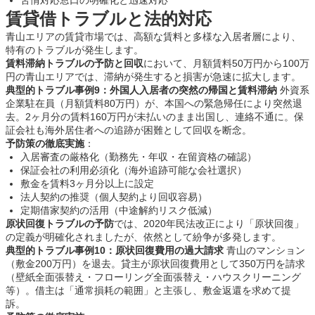
苦情対応窓口の明確化と迅速対応
賃貸借トラブルと法的対応
青山エリアの賃貸市場では、高額な賃料と多様な入居者層により、
特有のトラブルが発生します。
賃料滞納トラブルの予防と回収
において、月額賃料50万円から100万
円の青山エリアでは、滞納が発生すると損害が急速に拡大します。
典型的トラブル事例9：外国人入居者の突然の帰国と賃料滞納
外資系
企業駐在員（月額賃料80万円）が、本国への緊急帰任により突然退
去。2ヶ月分の賃料160万円が未払いのまま出国し、連絡不通に。保
証会社も海外居住者への追跡が困難として回収を断念。
予防策の徹底実施
：
入居審査の厳格化（勤務先・年収・在留資格の確認）
保証会社の利用必須化（海外追跡可能な会社選択）
敷金を賃料3ヶ月分以上に設定
法人契約の推奨（個人契約より回収容易）
定期借家契約の活用（中途解約リスク低減）
原状回復トラブルの予防
では、2020年民法改正により「原状回復」
の定義が明確化されましたが、依然として紛争が多発します。
典型的トラブル事例10：原状回復費用の過大請求
青山のマンション
（敷金200万円）を退去。貸主が原状回復費用として350万円を請求
（壁紙全面張替え・フローリング全面張替え・ハウスクリーニング
等）。借主は「通常損耗の範囲」と主張し、敷金返還を求めて提
訴。