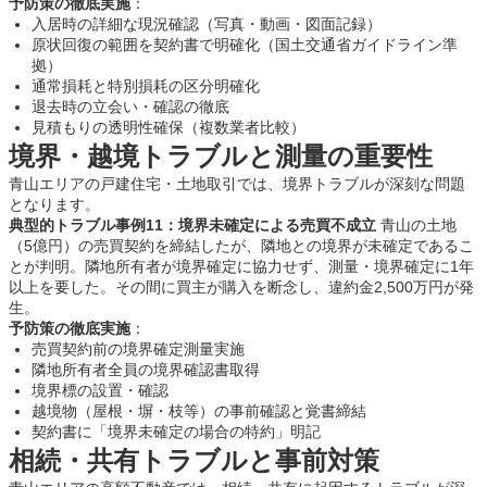
予防策の徹底実施
：
入居時の詳細な現況確認（写真・動画・図面記録）
原状回復の範囲を契約書で明確化（国土交通省ガイドライン準
拠）
通常損耗と特別損耗の区分明確化
退去時の立会い・確認の徹底
見積もりの透明性確保（複数業者比較）
境界・越境トラブルと測量の重要性
青山エリアの戸建住宅・土地取引では、境界トラブルが深刻な問題
となります。
典型的トラブル事例11：境界未確定による売買不成立
青山の土地
（5億円）の売買契約を締結したが、隣地との境界が未確定であるこ
とが判明。隣地所有者が境界確定に協力せず、測量・境界確定に1年
以上を要した。その間に買主が購入を断念し、違約金2,500万円が発
生。
予防策の徹底実施
：
売買契約前の境界確定測量実施
隣地所有者全員の境界確認書取得
境界標の設置・確認
越境物（屋根・塀・枝等）の事前確認と覚書締結
契約書に「境界未確定の場合の特約」明記
相続・共有トラブルと事前対策