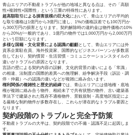
青山エリアの不動産トラブルが他の地域と異なる点は、その「高額
性×複雑性×国際性」という三重の特殊性にあります。
超高額取引による損害規模の巨大化
において、青山エリアの平均的
な取引価格は1億円から3億円に達し、1%の価格誤差でも100万円か
ら300万円の損害となります。契約解除時の違約金は物件価格の10%
から20%が一般的であり、1億円の物件では1,000万円から2,000万円
という巨額になります。
多様な国籍・文化背景による認識の齟齬
として、青山エリアには外
資系企業駐在員、海外投資家、国際的なビジネスパーソンが多数居
住しており、契約慣習・生活習慣・コミュニケーションスタイルの
違いがトラブルの原因となります。
言語の壁による契約内容の誤解、文化的背景の違いによる「常識」
の相違、法制度の国際的差異への無理解、紛争解決手段（訴訟・調
停・仲裁）への認識の違いなどが複雑に絡み合います。
権利関係の複雑性と歴史的経緯
では、青山エリアには借地権・底地
権が複雑に絡み合う物件、相続未了で共有状態の物件、古い建築基
準法下で建築された既存不適格物件、景観規制・高度地区指定によ
る厳格な制約物件が多数存在し、これらが潜在的なトラブル要因と
なります。
契約段階のトラブルと完全予防策
不動産トラブルの大半は、契約段階での不備・認識不足に起因しま
す。
重要事項説明の不十分性によるトラブル
として、宅地建物取引業法