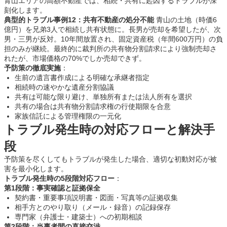
青山エリアの高額不動産では、相続・共有に起因するトラブルが深
刻化します。
典型的トラブル事例12：共有不動産の処分不能
青山の土地（時価6
億円）を兄弟3人で相続し共有状態に。長男が売却を希望したが、次
男・三男が反対。10年間放置され、固定資産税（年間600万円）の負
担のみが継続。最終的に裁判所の共有物分割請求により強制売却さ
れたが、市場価格の70%でしか売却できず。
予防策の徹底実施
：
生前の遺言書作成による明確な承継者指定
相続時の速やかな遺産分割協議
共有は可能な限り避け、単独所有または法人所有を選択
共有の場合は共有物分割請求権の行使期限を合意
家族信託による管理権限の一元化
トラブル発生時の対応フローと解決手
段
予防策を尽くしてもトラブルが発生した場合、適切な初動対応が被
害を最小化します。
トラブル発生時の5段階対応フロー
：
第1段階：事実確認と証拠保全
契約書・重要事項説明書・図面・写真等の証拠収集
相手方とのやり取り（メール・録音）の記録保存
専門家（弁護士・建築士）への初期相談
第2段階：当事者間の直接交渉