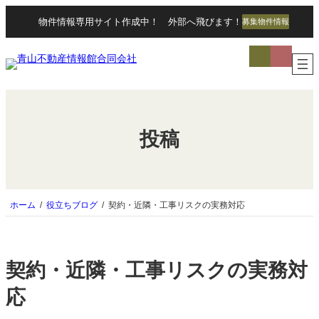
内
物件情報専用サイト作成中！ 外部へ飛びます！
募集物件情報
容
を
ア
ス
イ
キ
コ
ッ
ン
リ
プ
ン
ク
投稿
ホーム
役立ちブログ
契約・近隣・工事リスクの実務対応
契約・近隣・工事リスクの実務対
応