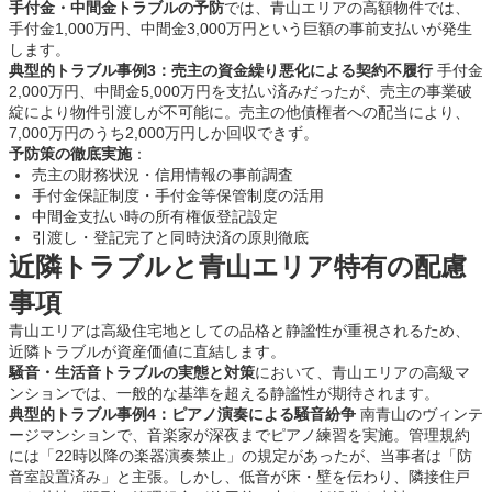
手付金・中間金トラブルの予防
では、青山エリアの高額物件では、
手付金1,000万円、中間金3,000万円という巨額の事前支払いが発生
します。
典型的トラブル事例3：売主の資金繰り悪化による契約不履行
手付金
2,000万円、中間金5,000万円を支払い済みだったが、売主の事業破
綻により物件引渡しが不可能に。売主の他債権者への配当により、
7,000万円のうち2,000万円しか回収できず。
予防策の徹底実施
：
売主の財務状況・信用情報の事前調査
手付金保証制度・手付金等保管制度の活用
中間金支払い時の所有権仮登記設定
引渡し・登記完了と同時決済の原則徹底
近隣トラブルと青山エリア特有の配慮
事項
青山エリアは高級住宅地としての品格と静謐性が重視されるため、
近隣トラブルが資産価値に直結します。
騒音・生活音トラブルの実態と対策
において、青山エリアの高級マ
ンションでは、一般的な基準を超える静謐性が期待されます。
典型的トラブル事例4：ピアノ演奏による騒音紛争
南青山のヴィンテ
ージマンションで、音楽家が深夜までピアノ練習を実施。管理規約
には「22時以降の楽器演奏禁止」の規定があったが、当事者は「防
音室設置済み」と主張。しかし、低音が床・壁を伝わり、隣接住戸