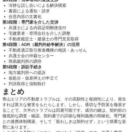
冷静な話し合いによる解決模索
書面による通知・請求
合意内容の文書化
第3段階：専門家を介した交渉
弁護士による内容証明郵便送付
宅建業者・管理会社を介した調整
不動産鑑定士・建築士の専門意見取得
第4段階：ADR（裁判外紛争解決）の活用
不動産適正取引推進機構の相談・あっせん
弁護士会の仲裁センター
簡易裁判所の調停
第5段階：訴訟手続き
地方裁判所への提訴
仮処分・仮差押えの申立て
判決取得と強制執行
まとめ
青山エリアの不動産トラブルは、その高額性と複雑性により、発生
すれば甚大な被害をもたらします。しかし、適切な予防策を徹底す
ることで、大半のトラブルは回避可能です。成功の鍵は、契約前の
徹底的な調査・確認、契約書での詳細な権利義務の明確化、専門家
との連携体制構築、そして「疑わしきは契約せず」という慎重な姿
勢にあります。