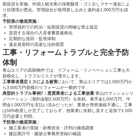
期賃貸を実施。外国人観光客の深夜騒音・ゴミ出しマナー違反によ
り住環境が悪化。管理組合が使用差し止めと違約金1,000万円を請
求。
予防策の徹底実施
：
管理規約での民泊・短期賃貸の明確な禁止規定
賃貸する場合の入居者審査厳格化
定期的な巡回・監視体制
違反発覚時の迅速な法的措置
工事・リフォームトラブルと完全予防
体制
青山エリアの高額物件では、リフォーム・リノベーション工事も大
規模化し、トラブルリスクが増大します。
工事業者選定ミスによる被害
において、青山エリアでは1,000万円か
ら3,000万円規模のリフォームが一般的です。
典型的トラブル事例7：悪質業者による工事放棄
青山のマンションリ
ノベーション（契約金額2,500万円）を依頼。着手金1,000万円、中
間金1,000万円を支払い済みだったが、業者が突然連絡不通に。工事
は50%程度しか完了しておらず、他業者に依頼し直すと追加で1,500
万円必要と判明。
予防策の徹底実施
：
施工業者の実績・財務状況・評判の徹底調査
建設業許可・建築士事務所登録の確認