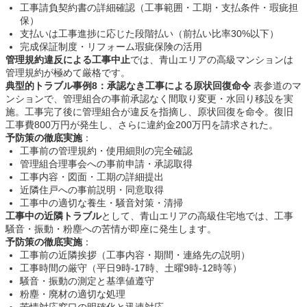
工事請負契約書の詳細確認（工事範囲・工期・支払条件・瑕疵担
保）
支払いは工事進捗に応じた段階払い（前払い比率30%以下）
完成保証制度・リフォーム瑕疵保険の活用
管理規約違反による工事中止
では、青山エリアの高級マンションは
管理規約が極めて厳格です。
典型的トラブル事例8：承認なき工事による原状回復命令
表参道のマ
ンションで、管理組合の事前承認なく間取り変更・水回り移設を実
施。工事完了後に管理組合が違反を指摘し、原状回復を命令。復旧
工事費800万円が発生し、さらに違約金200万円を請求された。
予防策の徹底実施
：
工事前の管理規約・使用細則の完全確認
管理組合理事会への事前申請・承認取得
工事内容・図面・工期の詳細提出
近隣住戸への事前説明・同意取得
工事中の適切な養生・騒音対策・清掃
工事中の近隣トラブル
として、青山エリアの高級住宅地では、工事
騒音・振動・粉塵への苦情が即座に発生します。
予防策の徹底実施
：
工事前の近隣挨拶（工事内容・期間・連絡先の説明）
工事時間の厳守（平日9時-17時、土曜9時-12時等）
騒音・振動の測定と基準値遵守
粉塵・廃材の適切な処理