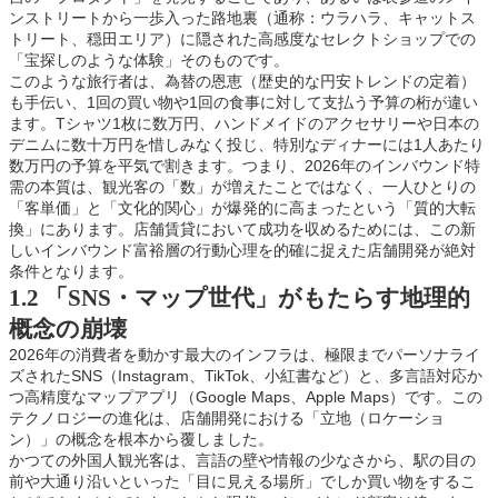
ンストリートから一歩入った路地裏（通称：ウラハラ、キャットス
トリート、穏田エリア）に隠された高感度なセレクトショップでの
「宝探しのような体験」そのものです。
このような旅行者は、為替の恩恵（歴史的な円安トレンドの定着）
も手伝い、1回の買い物や1回の食事に対して支払う予算の桁が違い
ます。Tシャツ1枚に数万円、ハンドメイドのアクセサリーや日本の
デニムに数十万円を惜しみなく投じ、特別なディナーには1人あたり
数万円の予算を平気で割きます。つまり、2026年のインバウンド特
需の本質は、観光客の「数」が増えたことではなく、一人ひとりの
「客単価」と「文化的関心」が爆発的に高まったという「質的大転
換」にあります。店舗賃貸において成功を収めるためには、この新
しいインバウンド富裕層の行動心理を的確に捉えた店舗開発が絶対
条件となります。
1.2 「SNS・マップ世代」がもたらす地理的
概念の崩壊
2026年の消費者を動かす最大のインフラは、極限までパーソナライ
ズされたSNS（Instagram、TikTok、小紅書など）と、多言語対応か
つ高精度なマップアプリ（Google Maps、Apple Maps）です。この
テクノロジーの進化は、店舗開発における「立地（ロケーショ
ン）」の概念を根本から覆しました。
かつての外国人観光客は、言語の壁や情報の少なさから、駅の目の
前や大通り沿いといった「目に見える場所」でしか買い物をするこ