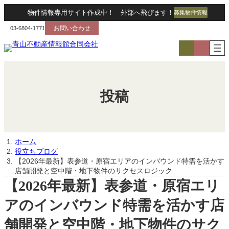
内
物件情報専用サイト作成中！ 外部へ飛びます！
募集物件情報
容
を
お問い合わせ
03-6804-1771
ス
ア
キ
イ
ッ
コ
プ
ン
リ
投稿
ン
ク
ホーム
役立ちブログ
【2026年最新】表参道・原宿エリアのインバウンド特需を活かす
店舗開発と空中階・地下物件のサクセスロジック
【2026年最新】表参道・原宿エリ
アのインバウンド特需を活かす店
舗開発と空中階・地下物件のサク