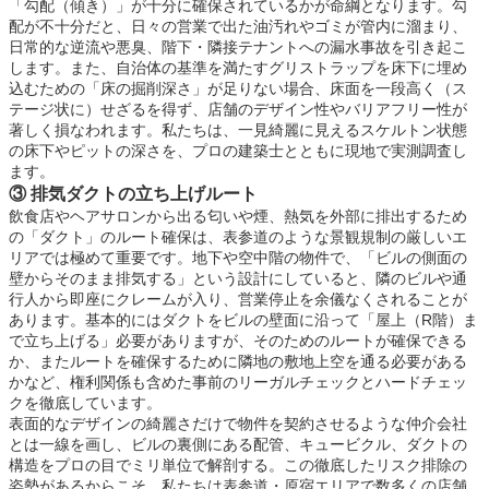
「勾配（傾き）」が十分に確保されているかが命綱となります。勾
配が不十分だと、日々の営業で出た油汚れやゴミが管内に溜まり、
日常的な逆流や悪臭、階下・隣接テナントへの漏水事故を引き起こ
します。また、自治体の基準を満たすグリストラップを床下に埋め
込むための「床の掘削深さ」が足りない場合、床面を一段高く（ス
テージ状に）せざるを得ず、店舗のデザイン性やバリアフリー性が
著しく損なわれます。私たちは、一見綺麗に見えるスケルトン状態
の床下やピットの深さを、プロの建築士とともに現地で実測調査し
ます。
③ 排気ダクトの立ち上げルート
飲食店やヘアサロンから出る匂いや煙、熱気を外部に排出するため
の「ダクト」のルート確保は、表参道のような景観規制の厳しいエ
リアでは極めて重要です。地下や空中階の物件で、「ビルの側面の
壁からそのまま排気する」という設計にしていると、隣のビルや通
行人から即座にクレームが入り、営業停止を余儀なくされることが
あります。基本的にはダクトをビルの壁面に沿って「屋上（R階）ま
で立ち上げる」必要がありますが、そのためのルートが確保できる
か、またルートを確保するために隣地の敷地上空を通る必要がある
かなど、権利関係も含めた事前のリーガルチェックとハードチェッ
クを徹底しています。
表面的なデザインの綺麗さだけで物件を契約させるような仲介会社
とは一線を画し、ビルの裏側にある配管、キュービクル、ダクトの
構造をプロの目でミリ単位で解剖する。この徹底したリスク排除の
姿勢があるからこそ、私たちは表参道・原宿エリアで数多くの店舗