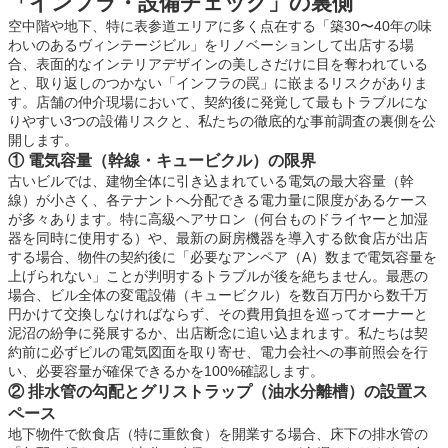
「インフラ・設備チェック」の裏側
空中階や地下、特に表参道エリアに多く点在する「築30〜40年の味
わいのあるヴィンテージビル」をリノベーションして出店する場
合、表面的なインテリアデザインの美しさだけに目を奪われている
と、取り返しのつかない「インフラの罠」に嵌まるリスクがありま
す。店舗の仲介現場において、契約後に発覚して最もトラブルにな
りやすい3つの設備リスクと、私たちの徹底的な事前調査の裏側を公
開します。
① 電気容量（幹線・キュービクル）の限界
古いビルでは、建物全体に引き込まれている電気の最大容量（幹
線）が小さく、各テナントへ分配できる電力量に限度があるケース
が多々あります。特に高級ヘアサロン（何台ものドライヤーと加湿
器を同時に使用する）や、最新の厨房機器を導入する飲食店が出店
する場合、物件の契約後に「必要なアンペア（A）数まで電気容量を
上げられない」ことが判明するトラブルが後を絶ちません。最悪の
場合、ビル全体の変電設備（キュービクル）を数百万円から数千万
円かけて交換しなければならず、その費用負担を巡ってオーナーと
泥沼の紛争に発展するか、出店断念に追い込まれます。私たちは契
約前に必ずビルの電気図面を取り寄せ、電力会社への事前照会を行
い、必要容量が確保できるかを100%確認します。
② 排水管の勾配とグリストラップ（油水分離槽）の設置ス
ペース
地下物件で飲食店（特に重飲食）を開業する場合、床下の排水管の