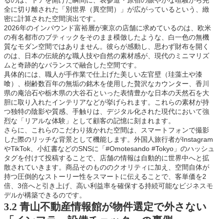
全に切り離された「別世界（異空間）」が広がっているという、緻
密に計算された空間演出です。
2026年のインバウンド富裕層が東京の店舗に求めているのは、欧米
の有名都市のブティックをそのまま模倣したような、白一色の無機
質なモダン空間ではありません。彼らが感動し、思わず財布を開く
のは、日本の伝統的な職人技や自然の素材感が、現代のミニマリズ
ムと奇跡的なバランスで融合した空間です。
具体的には、職人が手作業で仕上げた美しい左官壁（珪藻土や漆
喰）、樹齢数百年の無垢の銘木を使用した贅沢なカウンター、香川
県の庵治石や栃木県の大谷石といった表情豊かな日本の天然石を大
胆に取り入れたインテリアなどが挙げられます。これらの素材が持
つ独特の陰影や質感、手触りは、デジタル化された現代において強
烈な「リアルな体験」として顧客の記憶に刻まれます。
さらに、これらのこだわり抜かれた空間は、スマートフォンで撮影
した際のリッチな背景として機能します。外国人旅行者がInstagram
やTikTok、小紅書などのSNSに「#Omotesando #Tokyo」のハッシュ
タグを付けて投稿することで、店舗の情報は自動的に世界中へと拡
散されていきます。商品そのもののクオリティに加え、空間自体が
持つ圧倒的なストーリー性をスマートに伝えることで、客単価を2
倍、3倍へと引き上げ、高い利益率を確保する持続可能なビジネスモ
デルが構築できるのです。
3.2 青山不動産情報館が物件選定で外さない