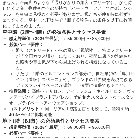
ません。路面店のような「通りがかりの集客（フリー客）」が期待
しにくい分、物件そのものが持つ「ハードウェアとしてのポテンシ
ャル」を冷徹に見極める必要があります。私たちが仲介時に必ずチ
ェックする、空中・地下物件で「勝てる物件」の条件を以下に数値
化してまとめました。
空中階（2階〜4階）の必須条件とサクセス要素
想定坪単価（2026年最新）：
55,000円 〜 85,000円
必須ハード要件：
通り（ストリート）からの高い「視認性」。特にファサード
が「全面ガラス張り」になっており、夜間に店内の洗練され
た照明や雰囲気が下から見上げられる構造になっているこ
と。
または、1階のビルエントランス部分に、自社単独の「専用サ
イン（看板）スペース」や、ブランドの世界観を表現できる
ディスプレイスペースが規約上、確実に確保できること。
推奨業態：
高級ヘアサロン、アイラッシュ・ネイルサロン、ヴィ
ンテージハイブランドアパレル、予約制カスタムタトゥースタジ
オ、プライベートアイウェアショップ。
コストメリット：
同エリアの1階路面店と比較して、賃料を約
40%〜50%に抑制可能。
地下1階（B1階）の必須条件とサクセス要素
想定坪単価（2026年最新）：
65,000円 〜 95,000円
必須ハード要件：