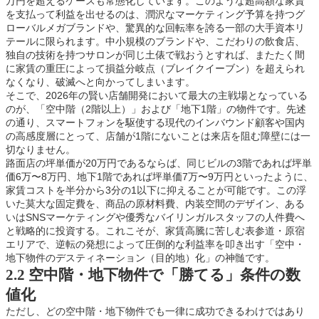
万円を超えるケースも常態化しています。このような超高額な家賃
を支払って利益を出せるのは、潤沢なマーケティング予算を持つグ
ローバルメガブランドや、驚異的な回転率を誇る一部の大手資本リ
テールに限られます。中小規模のブランドや、こだわりの飲食店、
独自の技術を持つサロンが同じ土俵で戦おうとすれば、またたく間
に家賃の重圧によって損益分岐点（ブレイクイーブン）を超えられ
なくなり、破滅へと向かってしまいます。
そこで、2026年の賢い店舗開発において最大の主戦場となっている
のが、「空中階（2階以上）」および「地下1階」の物件です。先述
の通り、スマートフォンを駆使する現代のインバウンド顧客や国内
の高感度層にとって、店舗が1階にないことは来店を阻む障壁には一
切なりません。
路面店の坪単価が20万円であるならば、同じビルの3階であれば坪単
価6万〜8万円、地下1階であれば坪単価7万〜9万円といったように、
家賃コストを半分から3分の1以下に抑えることが可能です。この浮
いた莫大な固定費を、商品の原材料費、内装空間のデザイン、ある
いはSNSマーケティングや優秀なバイリンガルスタッフの人件費へ
と戦略的に投資する。これこそが、家賃高騰に苦しむ表参道・原宿
エリアで、逆転の発想によって圧倒的な利益率を叩き出す「空中・
地下物件のデスティネーション（目的地）化」の神髄です。
2.2 空中階・地下物件で「勝てる」条件の数
値化
ただし、どの空中階・地下物件でも一律に成功できるわけではあり