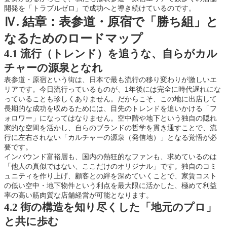
開発を「トラブルゼロ」で成功へと導き続けているのです。
Ⅳ. 結章：表参道・原宿で「勝ち組」と
なるためのロードマップ
4.1 流行（トレンド）を追うな、自らがカル
チャーの源泉となれ
表参道・原宿という街は、日本で最も流行の移り変わりが激しいエ
リアです。今日流行っているものが、1年後には完全に時代遅れにな
っていることも珍しくありません。だからこそ、この地に出店して
長期的な成功を収めるためには、目先のトレンドを追いかける「フ
ォロワー」になってはなりません。空中階や地下という独自の隠れ
家的な空間を活かし、自らのブランドの哲学を貫き通すことで、流
行に左右されない「カルチャーの源泉（発信地）」となる覚悟が必
要です。
インバウンド富裕層も、国内の熱狂的なファンも、求めているのは
「他人の真似ではない、ここだけのオリジナル」です。独自のコミ
ュニティを作り上げ、顧客との絆を深めていくことで、家賃コスト
の低い空中・地下物件という利点を最大限に活かした、極めて利益
率の高い筋肉質な店舗経営が可能となります。
4.2 街の構造を知り尽くした「地元のプロ」
と共に歩む