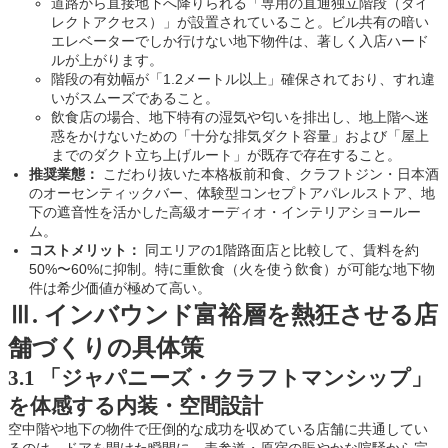
道路から直接地下へ降りられる「専用の直通独立階段（ダイ
レクトアクセス）」が設置されていること。ビル共有の暗い
エレベーターでしか行けない地下物件は、著しく入店ハード
ルが上がります。
階段の有効幅が「1.2メートル以上」確保されており、すれ違
いがスムーズであること。
飲食店の場合、地下特有の湿気や匂いを排出し、地上階へ迷
惑をかけないための「十分な排気ダクト容量」および「屋上
までのダクト立ち上げルート」が既存で存在すること。
推奨業態：
こだわり抜いた本格板前和食、クラフトジン・日本酒
のオーセンティックバー、体験型コンセプトアパレルストア、地
下の遮音性を活かした高級オーディオ・インテリアショールー
ム。
コストメリット：
同エリアの1階路面店と比較して、賃料を約
50%〜60%に抑制。特に重飲食（火を使う飲食）が可能な地下物
件は希少価値が極めて高い。
Ⅲ. インバウンド富裕層を熱狂させる店
舗づくりの具体策
3.1 「ジャパニーズ・クラフトマンシップ」
を体感する内装・空間設計
空中階や地下の物件で圧倒的な成功を収めている店舗に共通してい
るのは、ドアを開けた瞬間に、表参道・原宿の賑やかな喧騒から完