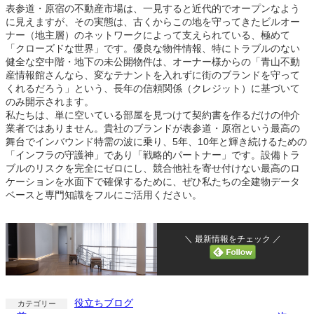
表参道・原宿の不動産市場は、一見すると近代的でオープンなよう
に見えますが、その実態は、古くからこの地を守ってきたビルオー
ナー（地主層）のネットワークによって支えられている、極めて
「クローズドな世界」です。優良な物件情報、特にトラブルのない
健全な空中階・地下の未公開物件は、オーナー様からの「青山不動
産情報館さんなら、変なテナントを入れずに街のブランドを守って
くれるだろう」という、長年の信頼関係（クレジット）に基づいて
のみ開示されます。
私たちは、単に空いている部屋を見つけて契約書を作るだけの仲介
業者ではありません。貴社のブランドが表参道・原宿という最高の
舞台でインバウンド特需の波に乗り、5年、10年と輝き続けるための
「インフラの守護神」であり「戦略的パートナー」です。設備トラ
ブルのリスクを完全にゼロにし、競合他社を寄せ付けない最高のロ
ケーションを水面下で確保するために、ぜひ私たちの全建物データ
ベースと専門知識をフルにご活用ください。
＼ 最新情報をチェック ／
役立ちブログ
カテゴリー