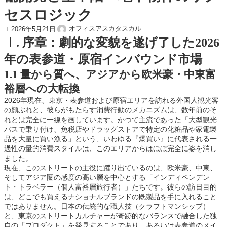
セスロジック
オフィスアスカタスカル
2026年5月21日
Ⅰ. 序章：劇的な変貌を遂げ了した2026
年の表参道・原宿インバウンド市場
1.1 量から質へ、アジアから欧米豪・中東富
裕層への大転換
2026年現在、東京・表参道および原宿エリアを訪れる外国人観光客
の顔ぶれと、彼らがもたらす消費行動のメカニズムは、数年前のそ
れとは完全に一線を画しています。かつて主流であった「大型観光
バスで乗り付け、免税店やドラッグストアで特定の化粧品や家電製
品を大量に買い漁る」という、いわゆる『爆買い』に代表される一
過性の量的消費スタイルは、このエリアからはほぼ完全に姿を消し
ました。
現在、このストリートの主役に躍り出ているのは、欧米豪、中東、
そしてアジア圏の感度の高い層を中心とする「インディペンデン
ト・トラベラー（個人富裕層旅行者）」たちです。彼らの訪日目的
は、どこでも買えるナショナルブランドの既製品を手に入れること
ではありません。日本の伝統的な職人技（クラフトマンシップ）
と、東京のストリートカルチャーが奇跡的なバランスで融合した独
自の「プロダクト」を発見することであり、あるいは表参道のメイ