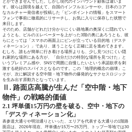
とができませんでした。しかし現代のインバウンド顧客は違いま
す。彼らは国境を越えて、自国のインフルエンサーや、日本のコア
なカルチャー発信者が投稿した「ピンポイントの情報」をスマート
フォンで事前に徹底的にリサーチし、お気に入りに保存した状態で
来日します。
そのため、店舗がどれだけ分かりにくい路地裏の奥深くに隠れてい
ようとも、ビルのエレベーターを上がった3階の奥にあろうとも、彼
らにとっては「スマホの画面上にピンが立っている目的地（デステ
ィネーション）」であり、迷うことなく正確に足を進めてきます。
むしろ、誰もが簡単に行き着ける場所よりも、少し見つけにくい隠
れ家的な場所にある方が、「自分だけの特別な場所を見つけた」と
いうプレミアム感や、SNSで周囲に自慢したいという承認欲求を刺
激する絶好のスパイスとなるのです。この「地理的概念の崩壊」こ
そが、次に解説する空中階・地下物件の爆発的なサクセスロジック
を生み出す原動力となっています。
Ⅱ. 路面店高騰が生んだ「空中階・地下
物件」の戦略的価値
2.1 坪単価15万円の壁を破る、空中・地下の
「デスティネーション化」
表参道大通りや明治通りといった、エリアを代表する大通りの1階路
面店は、2026年現在、坪単価が15万〜25万円、トップ一等地では30