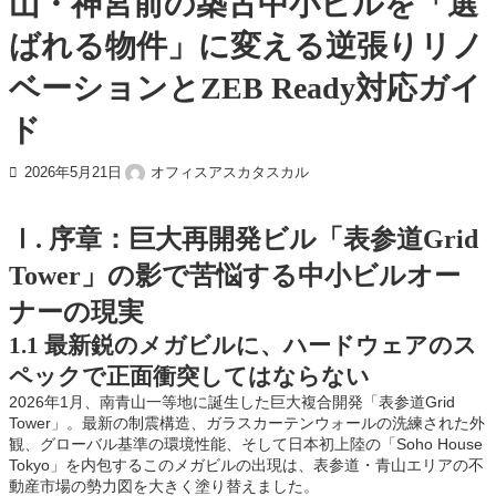
山・神宮前の築古中小ビルを「選
ばれる物件」に変える逆張りリノ
ベーションとZEB Ready対応ガイ
ド
オフィスアスカタスカル
2026年5月21日
Ⅰ. 序章：巨大再開発ビル「表参道Grid
Tower」の影で苦悩する中小ビルオー
ナーの現実
1.1 最新鋭のメガビルに、ハードウェアのス
ペックで正面衝突してはならない
2026年1月、南青山一等地に誕生した巨大複合開発「表参道Grid
Tower」。最新の制震構造、ガラスカーテンウォールの洗練された外
観、グローバル基準の環境性能、そして日本初上陸の「Soho House
Tokyo」を内包するこのメガビルの出現は、表参道・青山エリアの不
動産市場の勢力図を大きく塗り替えました。