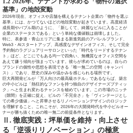
1.2 2026年、テナントが求める「物件の選択
基準」の地殻変動
2026年現在、オフィスや店舗を構えるテナント企業の「物件を選ぶ
基準」には、かつてないほどの地殻変動が起きています。高度経済
成長期やバブル期のように、「新しくて、綺麗なビルに入ることが
企業のステータスである」という単純な価値観は崩壊しました。
特に、表参道・青山エリアに集まる新進気鋭のアパレルブランド、
Web3・AIスタートアップ、高感度なデザインオフィス、そして完全
予約制のラグジュアリーサロンといった「時代をリードするテナン
ト」ほど、どこにでもある均一で四角い、無機質なオフィス空間を
あえて嫌う傾向が強まっています。彼らが求めているのは、自らの
ブランドの個性や思想を表現できる「唯一無二の空間（キャンバ
ス）」であり、歴史の深みや温かみを感じられる場所です。
巨大再開発ビルが「万人向けの最高級ホテル」であるならば、築古
の中小ビルは「熱狂的なファンを持つ独自のデザイナーズブティッ
ク」へと生まれ変わるチャンスを秘めています。この市場のニッチ
（隙間）を正確に捉え、ビルの「不完全さ」を「ヴィンテージとし
ての希少価値」へと昇華させるリノベーションデザインのロジック
を理解すること。これこそが、2026年の大開発時代を中小ビルオー
ナーが勝ち抜くための唯一無二の前提条件となります。
Ⅱ. 徹底実践：坪単価を維持・向上させ
る「逆張りリノベーション」の極意