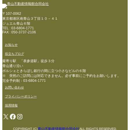
〒107-0062
東京都港区南青山３丁目１０－４１
ジュエル青山６階
TEL : 03-6804-1771
FAX : 050-3737-2106
お知らせ
役立ちブログ
最寄り駅 「表参道駅」徒歩３分
青山通り沿い
ポルシェときらぼし銀行の間に立つ小さなビルの６階
※ 突然のご訪問には対応できません。必ず事前にご予約をお願いします。
完全予約制：03-6804-1771
お問い合わせ
プライバシーポリシー
採用情報
X
Facebook
Instagram
青山不動産情報館合同会社
COPYRIGHT (C)
ALL RIGHTS RESERVED.