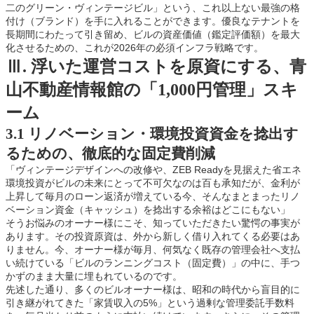
二のグリーン・ヴィンテージビル」という、これ以上ない最強の格
付け（ブランド）を手に入れることができます。優良なテナントを
長期間にわたって引き留め、ビルの資産価値（鑑定評価額）を最大
化させるための、これが2026年の必須インフラ戦略です。
Ⅲ. 浮いた運営コストを原資にする、青
山不動産情報館の「1,000円管理」スキ
ーム
3.1 リノベーション・環境投資資金を捻出す
るための、徹底的な固定費削減
「ヴィンテージデザインへの改修や、ZEB Readyを見据えた省エネ
環境投資がビルの未来にとって不可欠なのは百も承知だが、金利が
上昇して毎月のローン返済が増えている今、そんなまとまったリノ
ベーション資金（キャッシュ）を捻出する余裕はどこにもない」
そうお悩みのオーナー様にこそ、知っていただきたい驚愕の事実が
あります。その投資原資は、外から新しく借り入れてくる必要はあ
りません。今、オーナー様が毎月、何気なく既存の管理会社へ支払
い続けている「ビルのランニングコスト（固定費）」の中に、手つ
かずのまま大量に埋もれているのです。
先述した通り、多くのビルオーナー様は、昭和の時代から盲目的に
引き継がれてきた「家賃収入の5%」という過剰な管理委託手数料