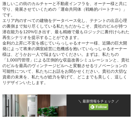
激しいこの街のカルチャーと不動産インフラを、オーナー様と共に
守り、発展させていくための「運命共同体（戦略的パートナー）」
です。
エリア内のすべての建物をデータベース化し、テナントの出店心理
の裏側まで知り尽くしている私たちだからこそ、貴社のビルが持つ
潜在能力を120%引き出す、最も精緻で最もロジックに裏付けられた
再生シナリオを提示することができます。
金利の上昇に不安を感じていらっしゃるオーナー様、近隣の巨大開
発によって将来の満室経営に危機感を抱いていらっしゃるオーナー
様は、どうかお一人で悩まないでください。まずは、私たちの
「1,000円管理」による圧倒的な収益改善シミュレーションと、貴社
のビルを最高のヴィンテージビルへと変貌させるリノベーションの
可能性について、私たちにお話をお聞かせください。貴社の大切な
資産の未来を、私たちが総力を挙げて、どこまでも美しく、逞しく
リデザインいたします。
＼ 最新情報をチェック ／