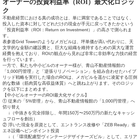
オーナーの投資利益率（ROI）最大化ロジッ
ク
不動産経営における真の成功とは、単に満室であることではなく、
投入した資本に対してどれだけの現金が手元に戻ってきたかという
「投資利益率（ROI：Return on Investment）」の高さで測られま
す。
表参道Grid Towerのようなメガビルは、坪単価が高い代わりに、天
文学的な金額の建設費と、巨大な組織を維持するための莫大な運営
経費を抱えており、ROIの観点から見れば非常に非効率な力技の経営
を行っています。
一方で、私たち中小ビルのオーナー様が、青山不動産情報館の
「1,000円管理」と「逆張りリノベーション」を組み合わせたハイブ
リッド戦略を実行した場合のROIは、メガビルを遥かに凌駕する圧倒
的な数値（筋肉質な高収益体質）へと跳ね上がります。そのロジッ
クを以下にまとめます。
【中小ビルオーナーのROI最大化サイクル】
① 従来の「5%管理」から、青山不動産情報館の「1,000円管理」へ
切り替え
↓（中抜きを完全排除し、年間150万〜250万円の新たなキャッシ
ュフローを創出）
② 浮いた現金を原資として、エントランス改修や「ZEB Ready」省
エネ設備へピンポイント投資
↓（「環境配慮型ヴィンテージデザイナーズビル」として、エリア