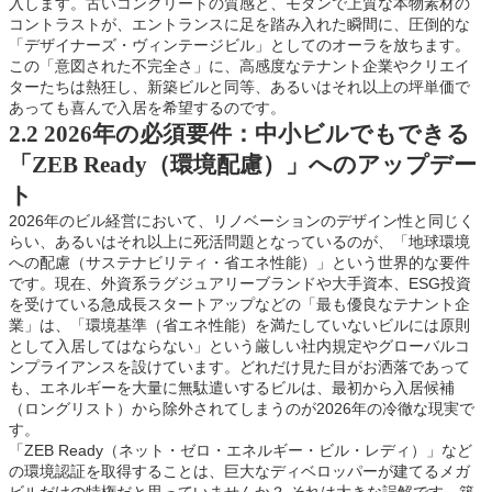
入します。古いコンクリートの質感と、モダンで上質な本物素材の
コントラストが、エントランスに足を踏み入れた瞬間に、圧倒的な
「デザイナーズ・ヴィンテージビル」としてのオーラを放ちます。
この「意図された不完全さ」に、高感度なテナント企業やクリエイ
ターたちは熱狂し、新築ビルと同等、あるいはそれ以上の坪単価で
あっても喜んで入居を希望するのです。
2.2 2026年の必須要件：中小ビルでもできる
「ZEB Ready（環境配慮）」へのアップデー
ト
2026年のビル経営において、リノベーションのデザイン性と同じく
らい、あるいはそれ以上に死活問題となっているのが、「地球環境
への配慮（サステナビリティ・省エネ性能）」という世界的な要件
です。現在、外資系ラグジュアリーブランドや大手資本、ESG投資
を受けている急成長スタートアップなどの「最も優良なテナント企
業」は、「環境基準（省エネ性能）を満たしていないビルには原則
として入居してはならない」という厳しい社内規定やグローバルコ
ンプライアンスを設けています。どれだけ見た目がお洒落であって
も、エネルギーを大量に無駄遣いするビルは、最初から入居候補
（ロングリスト）から除外されてしまうのが2026年の冷徹な現実で
す。
「ZEB Ready（ネット・ゼロ・エネルギー・ビル・レディ）」など
の環境認証を取得することは、巨大なディベロッパーが建てるメガ