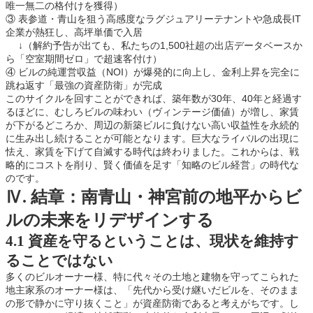
唯一無二の格付けを獲得）
③ 表参道・青山を狙う高感度なラグジュアリーテナントや急成長IT
企業が熱狂し、高坪単価で入居
↓（解約予告が出ても、私たちの1,500社超の出店データベースか
ら「空室期間ゼロ」で超速客付け）
④ ビルの純運営収益（NOI）が爆発的に向上し、金利上昇を完全に
跳ね返す「最強の資産防衛」が完成
このサイクルを回すことができれば、築年数が30年、40年と経過す
るほどに、むしろビルの味わい（ヴィンテージ価値）が増し、家賃
が下がるどころか、周辺の新築ビルに負けない高い収益性を永続的
に生み出し続けることが可能となります。巨大なライバルの出現に
怯え、家賃を下げて自滅する時代は終わりました。これからは、戦
略的にコストを削り、賢く価値を足す「知略のビル経営」の時代な
のです。
Ⅳ. 結章：南青山・神宮前の地平からビ
ルの未来をリデザインする
4.1 資産を守るということは、現状を維持す
ることではない
多くのビルオーナー様、特に代々その土地と建物を守ってこられた
地主家系のオーナー様は、「先代から受け継いだビルを、そのまま
の形で静かに守り抜くこと」が資産防衛であると考えがちです。し