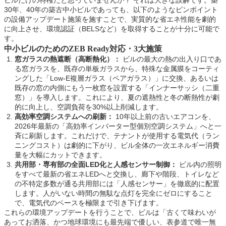
ビルだけの特権だと思っていませんか？ それは大きな誤解です。築
30年、40年の築古中小ビルであっても、以下のようなピンポイント
の設備アップデート施策を施すことで、実質的な省エネ性能を劇的
に向上させ、環境認証（BELSなど）を取得することが十分に可能で
す。
中小ビルのためのZEB Ready対応・3大施策
窓ガラスの熱遮断（高断熱化）：
ビルの最大の熱の出入り口であ
る窓ガラスを、既存の単板ガラスから、特殊な金属膜をコーティ
ングした「Low-E複層ガラス（ペアガラス）」に交換、あるいは
既存の窓の内側にもう一枚窓を設置する「インナーサッシ（二重
窓）」を導入します。これにより、夏の遮熱性と冬の断熱性が劇
的に向上し、空調負荷を30%以上削減します。
高効率空調システムへの刷新：
10年以上前の古いエアコンを、
2026年最新の「高効率インバーター型個別空調システム」へと一
斉に刷新します。これだけで、テナントが使用する電気代（ラン
ニングコスト）は劇的に下がり、ビル全体の一次エネルギー消費
量を大幅にカットできます。
共用部・専有部の全面LED化と人感センサー制御：
ビル内の照明
をすべて最新の省エネLEDへと交換し、廊下や階段、トイレなど
の不特定多数が通る共用部には「人感センサー」を徹底的に配置
します。人がいない時間の無駄な点灯を完全にゼロにすること
で、電気代のベースを極限まで引き下げます。
これらの環境アップデートを行うことで、ビルは「古くて味わいが
あってお洒落、かつ地球環境にも最先端で優しい、表参道で唯一無