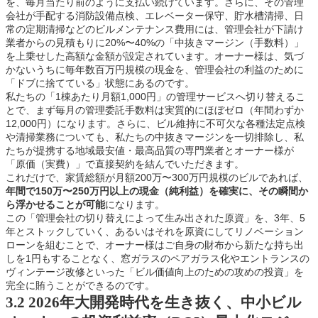
を、毎月当たり前のように支払い続けています。さらに、その管理
会社が手配する消防設備点検、エレベーター保守、貯水槽清掃、日
常の定期清掃などのビルメンテナンス費用には、管理会社が下請け
業者からの見積もりに20%〜40%の「中抜きマージン（手数料）」
を上乗せした高額な金額が設定されています。オーナー様は、気づ
かないうちに毎年数百万円規模の現金を、管理会社の利益のために
「ドブに捨てている」状態にあるのです。
私たちの「1棟あたり月額1,000円」の管理サービスへ切り替えるこ
とで、まず毎月の管理委託手数料は実質的にほぼゼロ（年間わずか
12,000円）になります。さらに、ビル維持に不可欠な各種法定点検
や清掃業務についても、私たちの中抜きマージンを一切排除し、私
たちが提携する地域最安値・最高品質の専門業者とオーナー様が
「原価（実費）」で直接契約を結んでいただきます。
これだけで、家賃総額が月額200万〜300万円規模のビルであれば、
年間で150万〜250万円以上の現金（純利益）を確実に、その瞬間か
ら浮かせることが可能
になります。
この「管理会社の切り替えによって生み出された原資」を、3年、5
年とストックしていく、あるいはそれを原資にしてリノベーション
ローンを組むことで、オーナー様はご自身の財布から新たな持ち出
しを1円もすることなく、窓ガラスのペアガラス化やエントランスの
ヴィンテージ改修といった「ビル価値向上のための攻めの投資」を
完全に賄うことができるのです。
3.2 2026年大開発時代を生き抜く、中小ビル