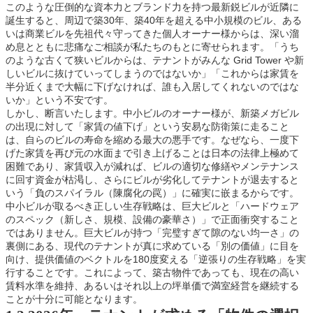
このような圧倒的な資本力とブランド力を持つ最新鋭ビルが近隣に
誕生すると、周辺で築30年、築40年を超える中小規模のビル、ある
いは商業ビルを先祖代々守ってきた個人オーナー様からは、深い溜
め息とともに悲痛なご相談が私たちのもとに寄せられます。「うち
のような古くて狭いビルからは、テナントがみんな Grid Tower や新
しいビルに抜けていってしまうのではないか」「これからは家賃を
半分近くまで大幅に下げなければ、誰も入居してくれないのではな
いか」という不安です。
しかし、断言いたします。中小ビルのオーナー様が、新築メガビル
の出現に対して「家賃の値下げ」という安易な防衛策に走ること
は、自らのビルの寿命を縮める最大の悪手です。なぜなら、一度下
げた家賃を再び元の水面まで引き上げることは日本の法律上極めて
困難であり、家賃収入が減れば、ビルの適切な修繕やメンテナンス
に回す資金が枯渇し、さらにビルが劣化してテナントが退去すると
いう「負のスパイラル（陳腐化の罠）」に確実に嵌まるからです。
中小ビルが取るべき正しい生存戦略は、巨大ビルと「ハードウェア
のスペック（新しさ、規模、設備の豪華さ）」で正面衝突すること
ではありません。巨大ビルが持つ「完璧すぎて隙のない均一さ」の
裏側にある、現代のテナントが真に求めている「別の価値」に目を
向け、提供価値のベクトルを180度変える「逆張りの生存戦略」を実
行することです。これによって、築古物件であっても、現在の高い
賃料水準を維持、あるいはそれ以上の坪単価で満室経営を継続する
ことが十分に可能となります。