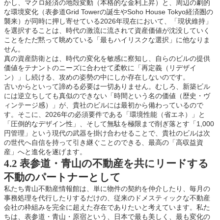
かし、マクロ経済の地殻変動（本格的な金利上昇）と、周辺の劇的
な環境変化（表参道Grid Towerの誕生やSoho House Tokyo経済圏の
襲来）が同時に押し寄せている2026年現在において、「現状維持」
を選択することは、時代の激流に流されて資産価値が沈没していく
ことをただ黙って眺めている「最もハイリスクな選択」に他なりま
せん。
真の資産防衛とは、時代の変化を敏感に察知し、自らのビルの提供
価値をテナントのニーズに合わせて柔軟に「再定義（リデザイ
ン）」し続ける、攻めの姿勢の中にしか存在しないのです。
古いからといって諦める必要は一切ありません。むしろ、新築ビル
には逆立ちしても真似のできない「時間という名の価値（歴史・ヴ
ィンテージ感）」が、貴社のビルには最初から備わっているので
す。そこに、2026年の必須要件である「環境性能（省エネ）」と
「圧倒的なデザイン性」、そして無駄を極限まで削ぎ落とす「1,000
円管理」という現代の武器を掛け合わせることで、貴社のビルは次
の世代へ自信を持って引き継ぐことのできる、最高の「高収益資
産」へと進化を遂げます。
4.2 表参道・青山の不動産を共にリードする
不動のパートナーとして
私たち青山不動産情報館は、単に物件の契約を仲介したり、毎月の
事務処理を代行したりするだけの、従来のドメスティックな不動産
会社の枠組みを完全に超えた存在でありたいと考えています。私た
ちは、表参道・青山・原宿という、日本で最も美しく、最も変化の