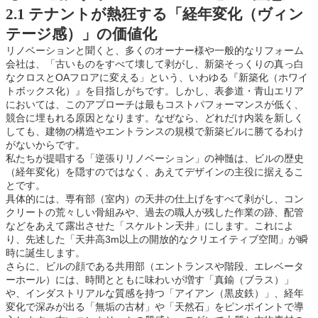
2.1 テナントが熱狂する「経年変化（ヴィン
テージ感）」の価値化
リノベーションと聞くと、多くのオーナー様や一般的なリフォーム
会社は、「古いものをすべて壊して剥がし、新築そっくりの真っ白
なクロスとOAフロアに変える」という、いわゆる『新築化（ホワイ
トボックス化）』を目指しがちです。しかし、表参道・青山エリア
においては、このアプローチは最もコストパフォーマンスが低く、
競合に埋もれる原因となります。なぜなら、どれだけ内装を新しく
しても、建物の構造やエントランスの規模で新築ビルに勝てるわけ
がないからです。
私たちが提唱する「逆張りリノベーション」の神髄は、ビルの歴史
（経年変化）を隠すのではなく、あえてデザインの主役に据えるこ
とです。
具体的には、専有部（室内）の天井の仕上げをすべて剥がし、コン
クリートの荒々しい骨組みや、過去の職人が残した作業の跡、配管
などをあえて露出させた「スケルトン天井」にします。これによ
り、先述した「天井高3m以上の開放的なクリエイティブ空間」が瞬
時に誕生します。
さらに、ビルの顔である共用部（エントランスや階段、エレベータ
ーホール）には、時間とともに味わいが増す「真鍮（ブラス）」
や、インダストリアルな質感を持つ「アイアン（黒皮鉄）」、経年
変化で深みが出る「無垢の古材」や「天然石」をピンポイントで導