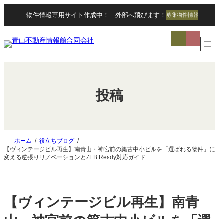
内
物件情報専用サイト作成中！ 外部へ飛びます！
募集物件情報
容
を
ア
ス
イ
キ
コ
ッ
ン
リ
プ
ン
ク
投稿
ホーム
役立ちブログ
【ヴィンテージビル再生】南青山・神宮前の築古中小ビルを「選ばれる物件」に
変える逆張りリノベーションとZEB Ready対応ガイド
【ヴィンテージビル再生】南青